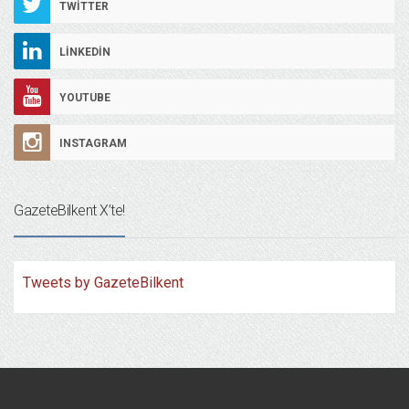
TWITTER
LINKEDIN
YOUTUBE
INSTAGRAM
GazeteBilkent X’te!
Tweets by GazeteBilkent