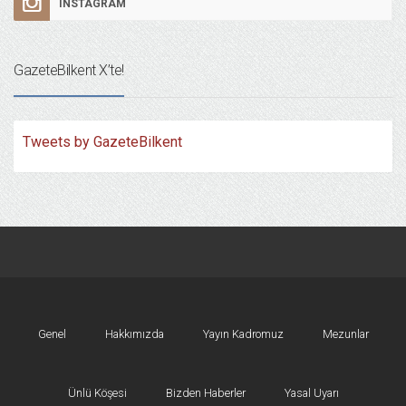
INSTAGRAM
GazeteBilkent X’te!
Tweets by GazeteBilkent
Genel
Hakkımızda
Yayın Kadromuz
Mezunlar
Ünlü Köşesi
Bizden Haberler
Yasal Uyarı