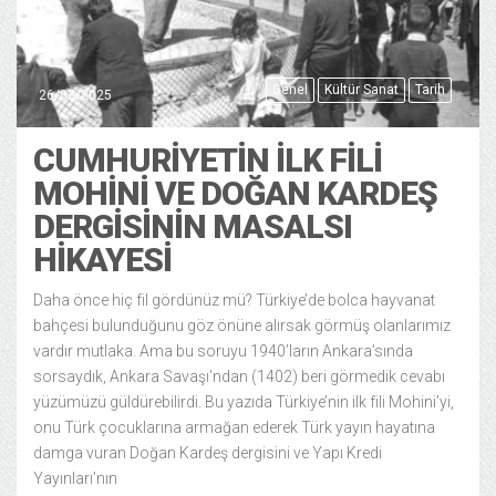
Genel
Kültür Sanat
Tarih
26/03/2025
CUMHURIYETIN İLK FILI
MOHINI VE DOĞAN KARDEŞ
DERGISININ MASALSI
HIKAYESI
Daha önce hiç fil gördünüz mü? Türkiye’de bolca hayvanat
bahçesi bulunduğunu göz önüne alırsak görmüş olanlarımız
vardır mutlaka. Ama bu soruyu 1940’ların Ankara’sında
sorsaydık, Ankara Savaşı’ndan (1402) beri görmedik cevabı
yüzümüzü güldürebilirdi. Bu yazıda Türkiye’nin ilk fili Mohini’yi,
onu Türk çocuklarına armağan ederek Türk yayın hayatına
damga vuran Doğan Kardeş dergisini ve Yapı Kredi
Yayınları’nın