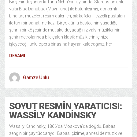
Bir şehir düşünün ki Tuna Nehri’nin kıyısında, Staruss’un ünlü
valsi Blue Danubue (Mavi Tuna) ile bütünleşmiş, görkemli
binaları, müzeleri, resim galerileri, şık kafeleri, lezzetli pastaları
ile tam bir sanat merkezi. Birçok ünlü bestecinin yaşadığı,
şehrin bir köşesinde mutlaka duyacağınız vals müziklerinin,
şehir metrolarında bile çalan klasik müziklerin içinize
işleyeceği, ünlü opera binasına hayran kalacağınız, her
DEVAMI
Gamze Ünlü
SOYUT RESMIN YARATICISI:
WASSILY KANDINSKY
Wassily Kandinsky, 1866’da Moskova’da doğdu. Babası
zengin bir çay tüccarıydı. Babası çizime, annesi de müzik ve