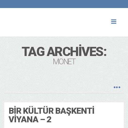
Toggl
naviga
TAG ARCHIVES:
MONET
BIR KÜLTÜR BAŞKENTI
VIYANA – 2