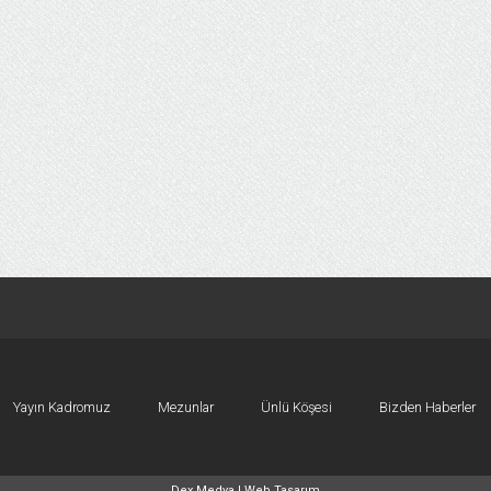
Yayın Kadromuz
Mezunlar
Ünlü Köşesi
Bizden Haberler
Dex Medya |
Web Tasarım