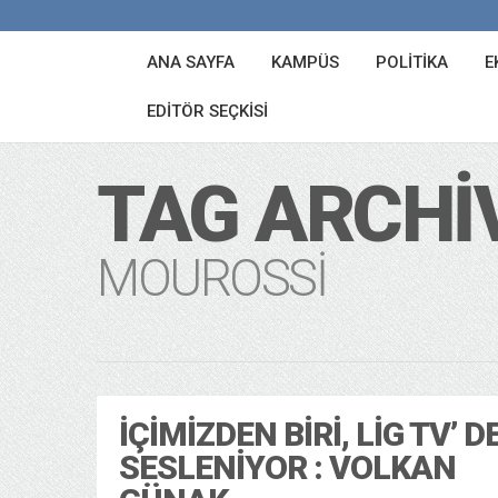
ANA SAYFA
KAMPÜS
POLITIKA
E
EDITÖR SEÇKISI
TAG ARCHI
MOUROSSI
İÇIMIZDEN BIRI, LIG TV’ D
SESLENIYOR : VOLKAN