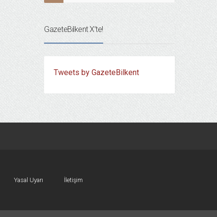
GazeteBilkent X’te!
Tweets by GazeteBilkent
Yasal Uyarı
İletişim