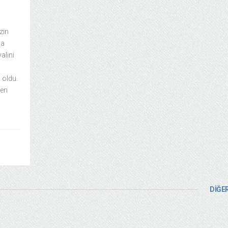
zin
na
alini
 oldu.
ten
DİĞER