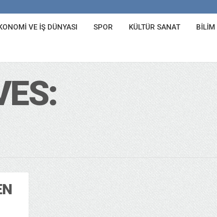
KONOMI VE İŞ DÜNYASI
SPOR
KÜLTÜR SANAT
BILIM
VES:
EN