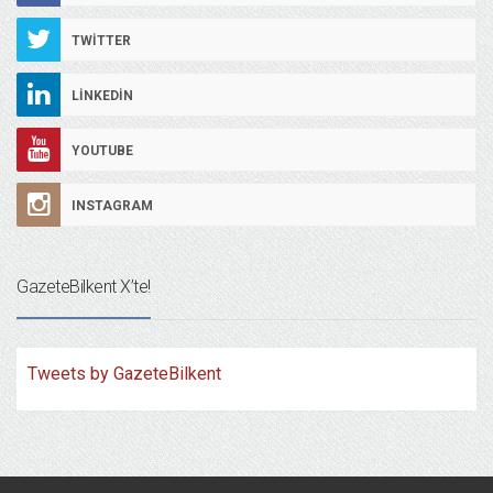
TWITTER
LINKEDIN
YOUTUBE
INSTAGRAM
GazeteBilkent X’te!
Tweets by GazeteBilkent