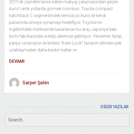
2015 ilk çeyrekte lanse edilen makyaj çalışmasından geçen
Auris’i artık yollarda görmek mümkün. Toyota compact
hatchback C segmentindeki temsilcisi Auris ile kendi
pazarında zirveye oynamayı hedefliyor. Toyota’nın
İngiltere’deki merkezinde tasarlanan bu araç Japonya’daki
Aichi fabrikasında üretilip ülkemize getiriliyor. Yenilenen farlar,
panjur ve tampon ile birlikte “Keen Look” tasarım dilinden pek
uzaklaşmadan daha keskin hatlar ve
DEVAMI
Sarper Şahin
DİĞER YAZILAR