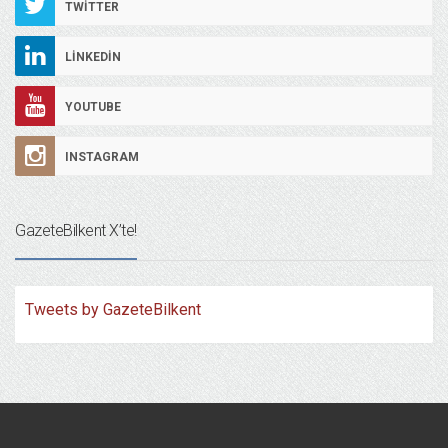
TWITTER
LINKEDIN
YOUTUBE
INSTAGRAM
GazeteBilkent X’te!
Tweets by GazeteBilkent