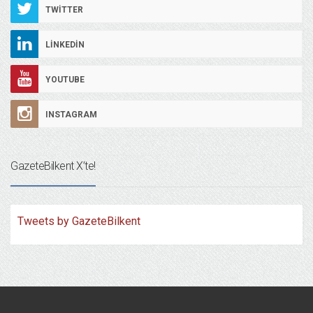
TWITTER
LINKEDIN
YOUTUBE
INSTAGRAM
GazeteBilkent X’te!
Tweets by GazeteBilkent