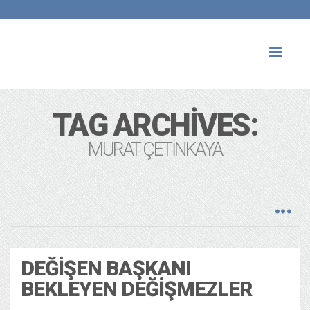
Toggl
naviga
TAG ARCHIVES:
MURAT ÇETINKAYA
DEĞIŞEN BAŞKANI
BEKLEYEN DEĞIŞMEZLER