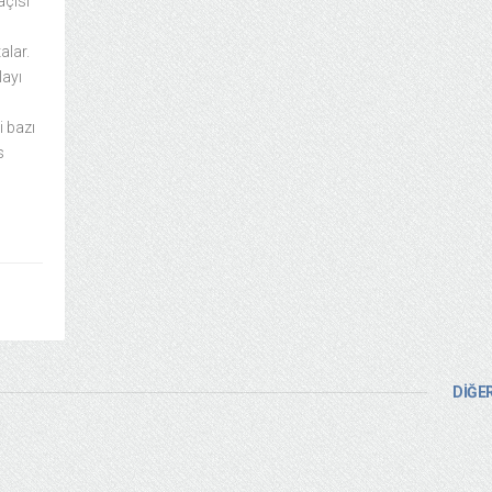
açısı
alar.
layı
i bazı
s
DİĞER