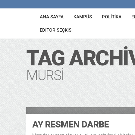
ANA SAYFA
KAMPÜS
POLITIKA
E
EDITÖR SEÇKISI
TAG ARCHI
MURSI
Po
13 years ago
AY RESMEN DARBE