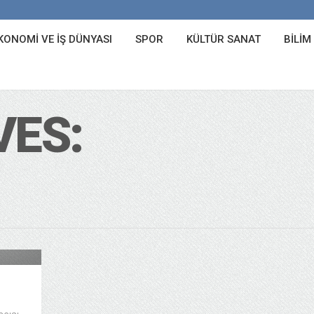
KONOMI VE İŞ DÜNYASI
SPOR
KÜLTÜR SANAT
BILIM
VES:
litika