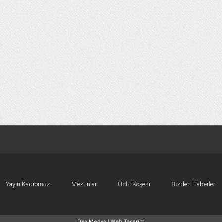
Yayın Kadromuz
Mezunlar
Ünlü Köşesi
Bizden Haberler
Dex Medya |
Web Tasarım