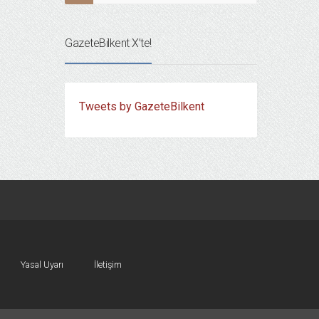
GazeteBilkent X’te!
Tweets by GazeteBilkent
Yasal Uyarı
İletişim