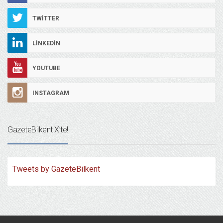
TWITTER
LINKEDIN
YOUTUBE
INSTAGRAM
GazeteBilkent X’te!
Tweets by GazeteBilkent