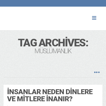
Toggl
naviga
TAG ARCHIVES:
MÜSLÜMANLIK
İNSANLAR NEDEN DINLERE
VE MITLERE İNANIR?