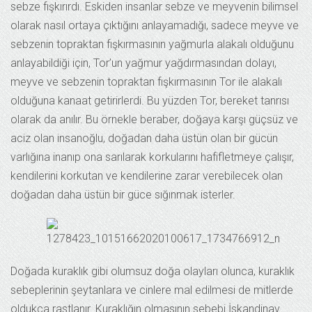
sebze fışkırırdı. Eskiden insanlar sebze ve meyvenin bilimsel
olarak nasıl ortaya çıktığını anlayamadığı, sadece meyve ve
sebzenin topraktan fışkırmasının yağmurla alakalı olduğunu
anlayabildiği için, Tor’un yağmur yağdırmasından dolayı,
meyve ve sebzenin topraktan fışkırmasının Tor ile alakalı
olduğuna kanaat getirirlerdi. Bu yüzden Tor, bereket tanrısı
olarak da anılır. Bu örnekle beraber, doğaya karşı güçsüz ve
aciz olan insanoğlu, doğadan daha üstün olan bir gücün
varlığına inanıp ona sarılarak korkularını hafifletmeye çalışır,
kendilerini korkutan ve kendilerine zarar verebilecek olan
doğadan daha üstün bir güce sığınmak isterler.
Doğada kuraklık gibi olumsuz doğa olayları olunca, kuraklık
sebeplerinin şeytanlara ve cinlere mal edilmesi de mitlerde
oldukça rastlanır. Kuraklığın olmasının sebebi İskandinav