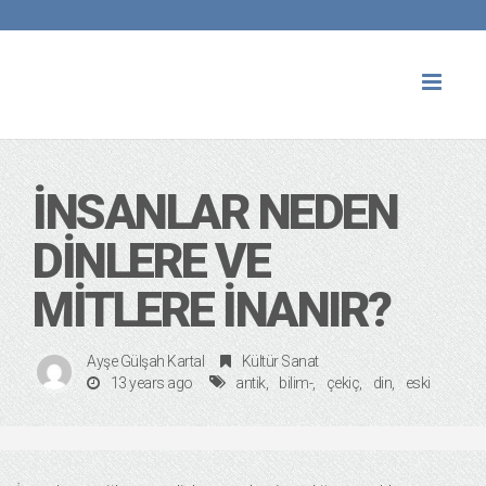
Toggl
naviga
İNSANLAR NEDEN
DINLERE VE
MITLERE İNANIR?
Ayşe Gülşah Kartal
Kültür Sanat
13 years ago
antik
bilim-
çekiç
din
eski