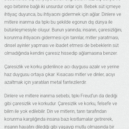
ego birbirine bağlı iki unsurdur onlar için. Bebek süt içmeye
ihtiyaç duyunca, bu ihtiyacını gidermek için ağlar. Dinlere ve
mitlere inanma da tıpkı bu şekilde egonun dış dünya ile
bütünleşmesiyle oluşur. Bunun yanında; insanın, çaresizliğini,
korunma ihtiyacını gidermesi için tanrılar, mitler yaratması,
dinsel ayinler yapması ve ibadet etmesi de bebeklerin süt
olmadığında kendini çaresiz hissedip ağlamasına benzer.
Çaresizlik ve korku giderilince acı duygusu azalır ve yerine
haz duygusu ortaya çıkar. Kısacası mitler ve dinler, acıyı
azaltmak için yaratılan metal fantezilerdir.
Dinlere ve mitlere inanma sebebi, tıpkı Freud’un da dediği
gibi çaresizlik ve korkudur. Çaresizlik ve korku, felsefe ve
bilim ile yok edilebilir. Din ve mitlerin, tanrı tarafından
korunma karşılığında insana bazı kısıtlamalar getirerek,
insanın hayatını dilediği gibi yaşayıp mutlu olmasında bir