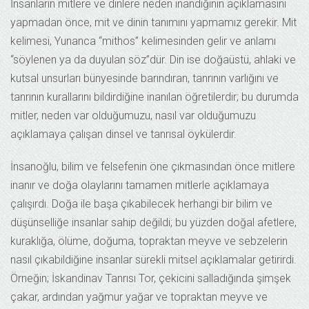
İnsanların mitlere ve dinlere neden inandığının açıklamasını
yapmadan önce, mit ve dinin tanımını yapmamız gerekir. Mit
kelimesi, Yunanca “mithos” kelimesinden gelir ve anlamı
“söylenen ya da duyulan söz”dür. Din ise doğaüstü, ahlaki ve
kutsal unsurları bünyesinde barındıran, tanrının varlığını ve
tanrının kurallarını bildirdiğine inanılan öğretilerdir; bu durumda
mitler, neden var olduğumuzu, nasıl var olduğumuzu
açıklamaya çalışan dinsel ve tanrısal öykülerdir.
İnsanoğlu, bilim ve felsefenin öne çıkmasından önce mitlere
inanır ve doğa olaylarını tamamen mitlerle açıklamaya
çalışırdı. Doğa ile başa çıkabilecek herhangi bir bilim ve
düşünselliğe insanlar sahip değildi; bu yüzden doğal afetlere,
kuraklığa, ölüme, doğuma, topraktan meyve ve sebzelerin
nasıl çıkabildiğine insanlar sürekli mitsel açıklamalar getirirdi.
Örneğin; İskandinav Tanrısı Tor, çekicini salladığında şimşek
çakar, ardından yağmur yağar ve topraktan meyve ve