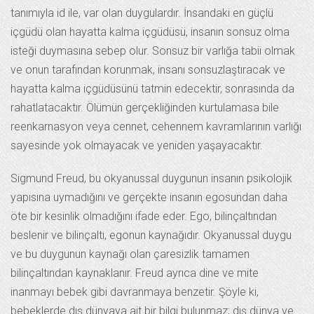
tanımıyla id ile, var olan duygulardır. İnsandaki en güçlü
içgüdü olan hayatta kalma içgüdüsü, insanın sonsuz olma
isteği duymasına sebep olur. Sonsuz bir varlığa tabii olmak
ve onun tarafından korunmak, insanı sonsuzlaştıracak ve
hayatta kalma içgüdüsünü tatmin edecektir, sonrasında da
rahatlatacaktır. Ölümün gerçekliğinden kurtulamasa bile
reenkarnasyon veya cennet, cehennem kavramlarının varlığı
sayesinde yok olmayacak ve yeniden yaşayacaktır.
Sigmund Freud, bu okyanussal duygunun insanın psikolojik
yapısına uymadığını ve gerçekte insanın egosundan daha
öte bir kesinlik olmadığını ifade eder. Ego, bilinçaltından
beslenir ve bilinçaltı, egonun kaynağıdır. Okyanussal duygu
ve bu duygunun kaynağı olan çaresizlik tamamen
bilinçaltından kaynaklanır. Freud ayrıca dine ve mite
inanmayı bebek gibi davranmaya benzetir. Şöyle ki,
bebeklerde dış dünyaya ait bir bilgi bulunmaz; dış dünya ve