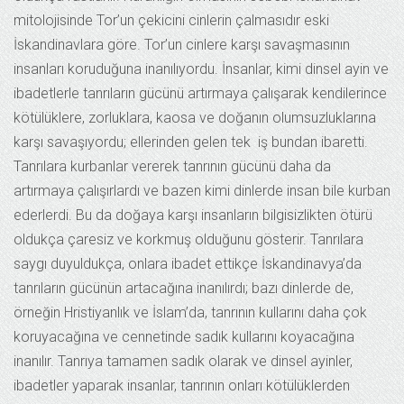
mitolojisinde Tor’un çekicini cinlerin çalmasıdır eski
İskandinavlara göre. Tor’un cinlere karşı savaşmasının
insanları koruduğuna inanılıyordu. İnsanlar, kimi dinsel ayin ve
ibadetlerle tanrıların gücünü artırmaya çalışarak kendilerince
kötülüklere, zorluklara, kaosa ve doğanın olumsuzluklarına
karşı savaşıyordu; ellerinden gelen tek iş bundan ibaretti.
Tanrılara kurbanlar vererek tanrının gücünü daha da
artırmaya çalışırlardı ve bazen kimi dinlerde insan bile kurban
ederlerdi. Bu da doğaya karşı insanların bilgisizlikten ötürü
oldukça çaresiz ve korkmuş olduğunu gösterir. Tanrılara
saygı duyuldukça, onlara ibadet ettikçe İskandinavya’da
tanrıların gücünün artacağına inanılırdı; bazı dinlerde de,
örneğin Hristiyanlık ve İslam’da, tanrının kullarını daha çok
koruyacağına ve cennetinde sadık kullarını koyacağına
inanılır. Tanrıya tamamen sadık olarak ve dinsel ayinler,
ibadetler yaparak insanlar, tanrının onları kötülüklerden