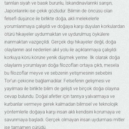
tanrıları siyah ve basık burunlu, İskandinavlarınki sarışın,
Japonlarınki ise çekik gözlüdür. Bilimin de öncüsü olan
felsefi düşünce ile birlikte doğa, akli melekelerle
yorumlanmaya çalışıldı ve doğaya karşı duyulan korkulardan
ötürü hikayeler uydurmaktan ve uydurulmuş öykülere
inanmaktan vazgeçildi. Gerçek dışı hikayeler değil, doğa
olaylarının asıl nedenleri akıl yolu ile açıklanmaya çalışıldı
korkuya körü körüne yenik düşmek yerine. İlk olarak doğa
olaylarını yorumlayan doğa filozofları ortaya çıktı, mesela
bu filozoflar meyve ve sebzenin yetişmesinin sebebini
Tor’un çekicine bağlamadılar. Felsefenin gelişmesi ve
yayılması ile birlikte bilim de gelişti ve birçok doğa olayına
cevap bulundu. Doğal afetler için tanrıya yalvarmaya ve
kurbanlar vermeye gerek kalmadan bilimsel ve teknolojik
yöntemlerle doğaya karşı insan aklı kendisini korumaya ve
savunmaya başladı. Gerçek olmayan insan uydurması mitler
ise tamamen çürüdü.