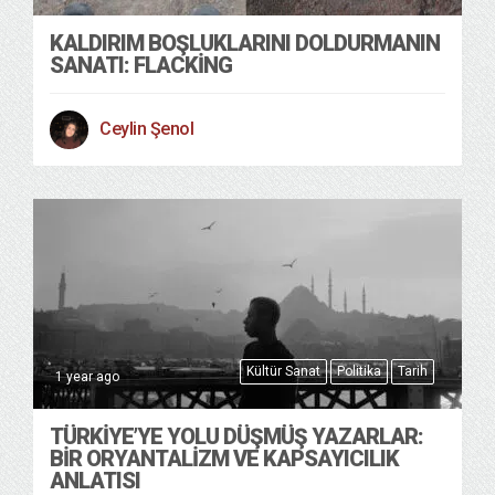
KALDIRIM BOŞLUKLARINI DOLDURMANIN
SANATI: FLACKING
Ceylin Şenol
Kültür Sanat
Politika
Tarih
1 year ago
TÜRKIYE’YE YOLU DÜŞMÜŞ YAZARLAR:
BIR ORYANTALIZM VE KAPSAYICILIK
ANLATISI