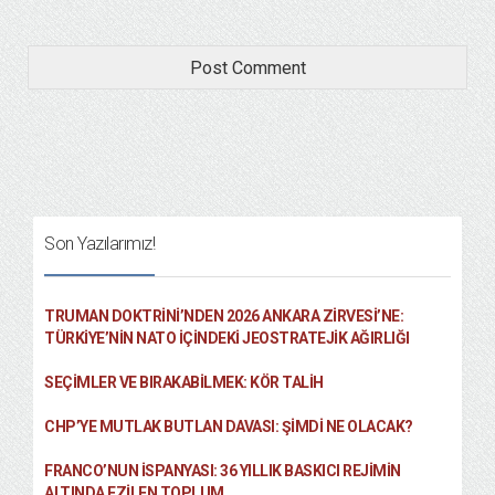
Son Yazılarımız!
TRUMAN DOKTRINI’NDEN 2026 ANKARA ZIRVESI’NE:
TÜRKIYE’NIN NATO İÇINDEKI JEOSTRATEJIK AĞIRLIĞI
SEÇIMLER VE BIRAKABILMEK: KÖR TALIH
CHP’YE MUTLAK BUTLAN DAVASI: ŞİMDİ NE OLACAK?
FRANCO’NUN İSPANYASI: 36 YILLIK BASKICI REJIMIN
ALTINDA EZILEN TOPLUM