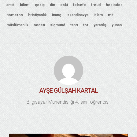
antik
bilim-
çekiç
din
eski
felsefe
freud
hesiodos
homeros
hristiyanlık
inanç
iskandinavya
islam
mit
müslümanlık
neden
sigmund
tanrı
tor
yaratılış
yunan
AYŞE GÜLŞAH KARTAL
Bilgisayar Mühendisliği 4. sınıf öğrencisi.