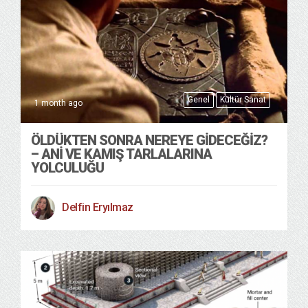
Genel
Kültür Sanat
1 month ago
ÖLDÜKTEN SONRA NEREYE GIDECEĞIZ?
– ANI VE KAMIŞ TARLALARINA
YOLCULUĞU
Delfin Eryılmaz