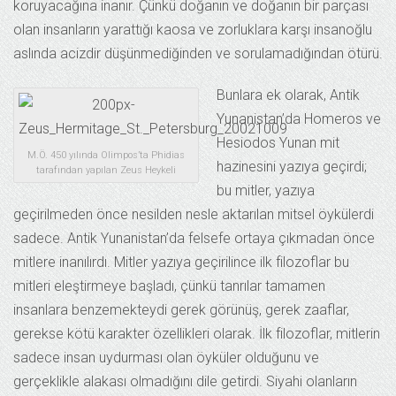
koruyacağına inanır. Çünkü doğanın ve doğanın bir parçası
olan insanların yarattığı kaosa ve zorluklara karşı insanoğlu
aslında acizdir düşünmediğinden ve sorulamadığından ötürü.
Bunlara ek olarak, Antik
Yunanistan’da Homeros ve
Hesiodos Yunan mit
M.Ö. 450 yılında Olimpos’ta Phidias
hazinesini yazıya geçirdi;
tarafından yapılan Zeus Heykeli
bu mitler, yazıya
geçirilmeden önce nesilden nesle aktarılan mitsel öykülerdi
sadece. Antik Yunanistan’da felsefe ortaya çıkmadan önce
mitlere inanılırdı. Mitler yazıya geçirilince ilk filozoflar bu
mitleri eleştirmeye başladı, çünkü tanrılar tamamen
insanlara benzemekteydi gerek görünüş, gerek zaaflar,
gerekse kötü karakter özellikleri olarak. İlk filozoflar, mitlerin
sadece insan uydurması olan öyküler olduğunu ve
gerçeklikle alakası olmadığını dile getirdi. Siyahi olanların