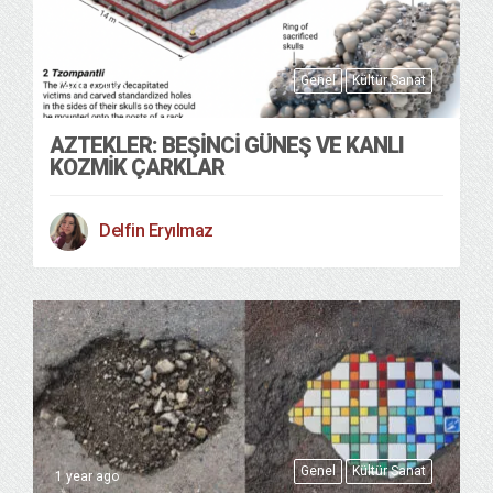
Genel
Kültür Sanat
24/01/2026
AZTEKLER: BEŞINCI GÜNEŞ VE KANLI
KOZMIK ÇARKLAR
Delfin Eryılmaz
Genel
Kültür Sanat
1 year ago