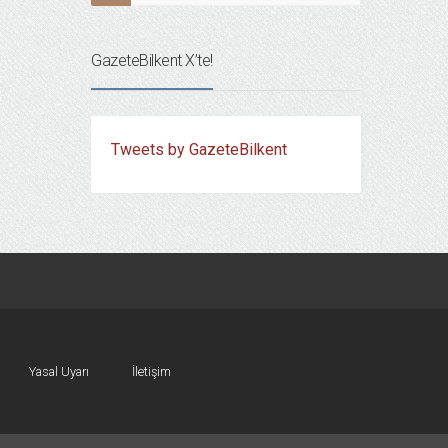
GazeteBilkent X’te!
Tweets by GazeteBilkent
Yasal Uyarı
İletişim