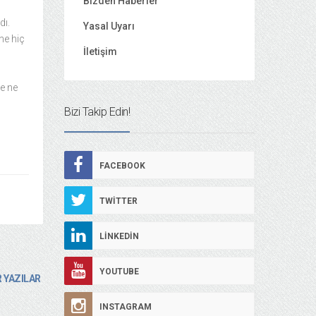
Bizden Haberler
dı.
Yasal Uyarı
ne hiç
İletişim
e ne
Bizi Takip Edin!
FACEBOOK
TWITTER
LINKEDIN
YOUTUBE
 YAZILAR
INSTAGRAM