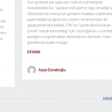
Son günlerde yarı şaka yarı ciddi en çok tartışılan
meselelerden biri, “ayranın milli içkimiz olup olmadığı”y
in
Ülkemizde her mevzunun gündem maddesi olabilmesi
şaşırmadığımız gibi bu tür söylem ve tartışmaları da
n da
garipsememekle birlikte, TDK’nin “içinde alkol bulunan
rel
içecek” olarak tanımladığı “içki” sözcüğünün o cümled
ıtıcı
aradığını sorgulamaktan da kendimizi alamadık. Hazır
da
gündemi bu kadar meşgul
DEVAMI
Ayşe Durakoğlu
DİĞER