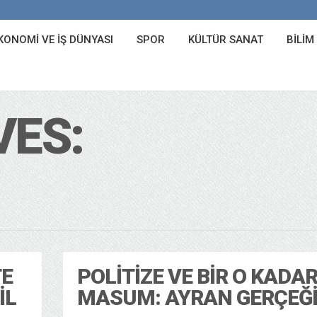
KONOMI VE İŞ DÜNYASI
SPOR
KÜLTÜR SANAT
BILIM
VES:
TE
POLITIZE VE BIR O KADA
İL
MASUM: AYRAN GERÇEĞ