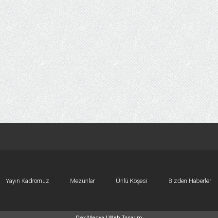
Yayın Kadromuz
Mezunlar
Ünlü Köşesi
Bizden Haberler
Dex Medya |
Web Tasarım