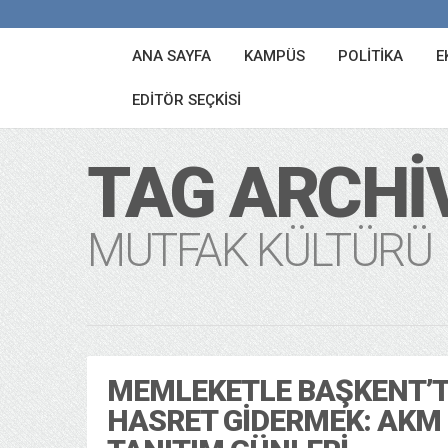
ANA SAYFA
KAMPÜS
POLITIKA
E
EDITÖR SEÇKISI
TAG ARCHI
MUTFAK KÜLTÜRÜ
MEMLEKETLE BAŞKENT’
HASRET GIDERMEK: AKM 