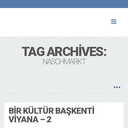
Toggl
naviga
TAG ARCHIVES:
NASCHMARKT
BIR KÜLTÜR BAŞKENTI
VIYANA – 2