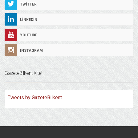
TWITTER
LINKEDIN
YOUTUBE
INSTAGRAM
GazeteBilkent X’te!
Tweets by GazeteBilkent