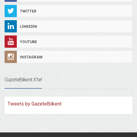
TWITTER
LINKEDIN
YOUTUBE
INSTAGRAM
GazeteBilkent X’te!
Tweets by GazeteBilkent