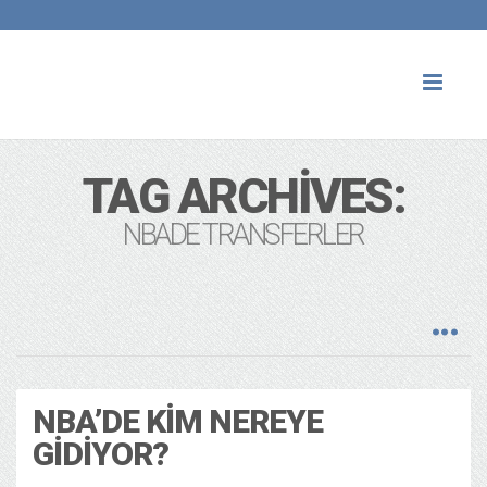
Toggl
naviga
TAG ARCHIVES:
NBADE TRANSFERLER
NBA’DE KIM NEREYE
GIDIYOR?