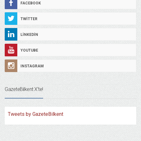
FACEBOOK
TWITTER
LINKEDIN
YOUTUBE
INSTAGRAM
GazeteBilkent X’te!
Tweets by GazeteBilkent