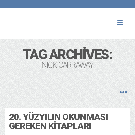
Toggl
naviga
TAG ARCHIVES:
NICK CARRAWAY
20. YÜZYILIN OKUNMASI
GEREKEN KITAPLARI