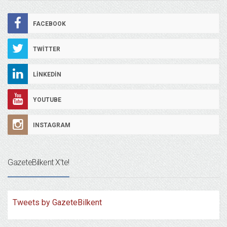
FACEBOOK
TWITTER
LINKEDIN
YOUTUBE
INSTAGRAM
GazeteBilkent X’te!
Tweets by GazeteBilkent