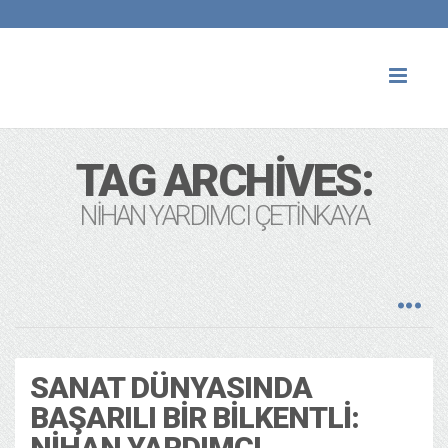
Toggl
naviga
TAG ARCHIVES:
NIHAN YARDIMCI ÇETINKAYA
SANAT DÜNYASINDA
BAŞARILI BIR BILKENTLI:
NIHAN YARDIMCI