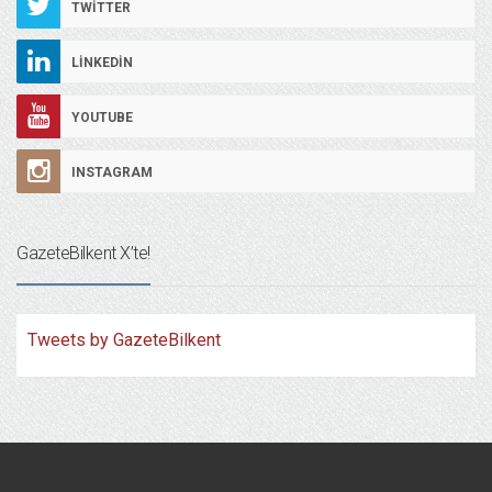
TWITTER
LINKEDIN
YOUTUBE
INSTAGRAM
GazeteBilkent X’te!
Tweets by GazeteBilkent