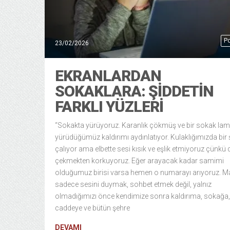
Po
23/02/2026
EKRANLARDAN
SOKAKLARA: ŞİDDETİN
FARKLI YÜZLERİ
“Sokakta yürüyoruz. Karanlık çökmüş ve bir sokak la
yürüdüğümüz kaldırımı aydınlatıyor. Kulaklığımızda bir 
çalıyor ama elbette sesi kısık ve eşlik etmiyoruz çünkü 
çekmekten korkuyoruz. Eğer arayacak kadar samimi
olduğumuz birisi varsa hemen o numarayı arıyoruz. M
sadece sesini duymak, sohbet etmek değil, yalnız
olmadığımızı önce kendimize sonra kaldırıma, sokağa,
caddeye ve bütün şehre
DEVAMI