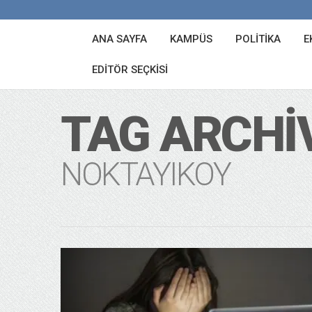
ANA SAYFA
KAMPÜS
POLITIKA
E
EDITÖR SEÇKISI
TAG ARCHI
NOKTAYIKOY