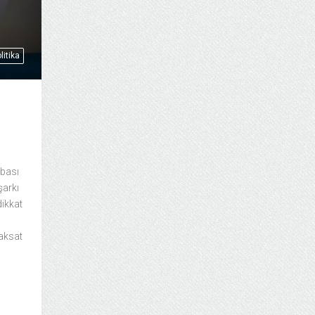
litika
mbası
şarkı
dikkat
aksat