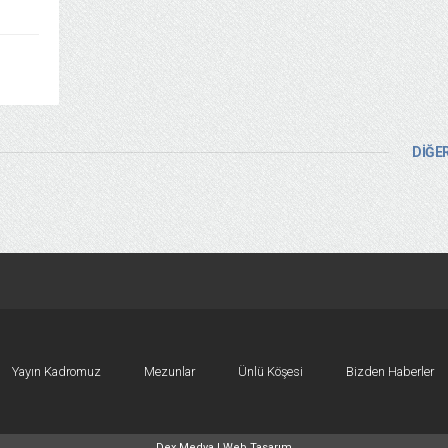
DİĞER
Yayın Kadromuz
Mezunlar
Ünlü Köşesi
Bizden Haberler
Dex Medya |
Web Tasarım