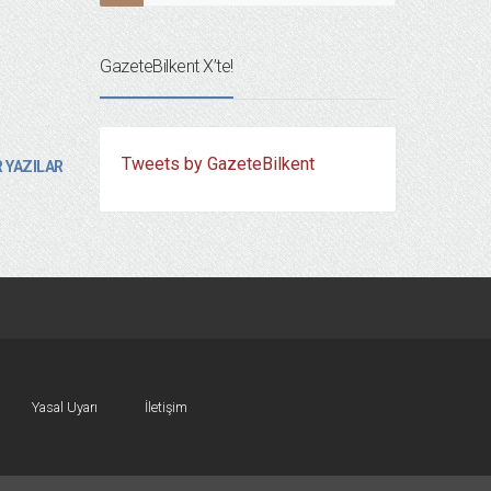
GazeteBilkent X’te!
Tweets by GazeteBilkent
 YAZILAR
Yasal Uyarı
İletişim