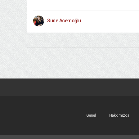
Sude Acemoğlu
Genel
Hakkımızda