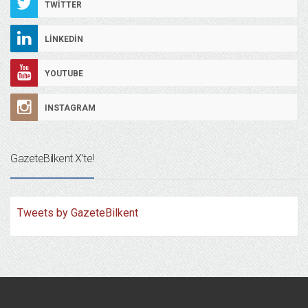
TWITTER
LINKEDIN
YOUTUBE
INSTAGRAM
GazeteBilkent X’te!
Tweets by GazeteBilkent