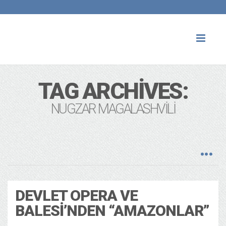
Toggl
naviga
TAG ARCHIVES:
NUGZAR MAGALASHVILI
DEVLET OPERA VE
BALESI’NDEN “AMAZONLAR”