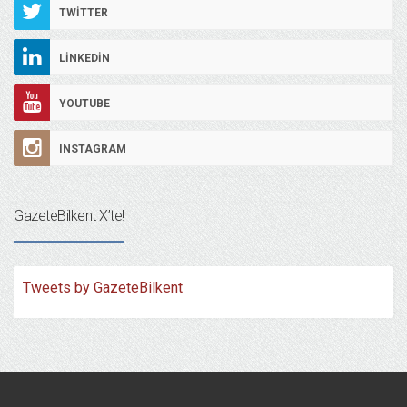
TWITTER
LINKEDIN
YOUTUBE
INSTAGRAM
GazeteBilkent X’te!
Tweets by GazeteBilkent