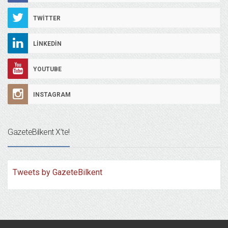
TWITTER
LINKEDIN
YOUTUBE
INSTAGRAM
GazeteBilkent X’te!
Tweets by GazeteBilkent