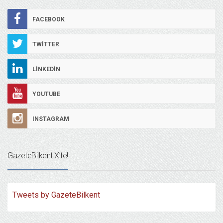
FACEBOOK
TWITTER
LINKEDIN
YOUTUBE
INSTAGRAM
GazeteBilkent X’te!
Tweets by GazeteBilkent