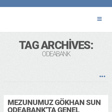
Toggl
naviga
TAG ARCHIVES:
ODEABANK
Ekonomi ve Iş Dünyası
Mezunlar
25/07/2016
MEZUNUMUZ GÖKHAN SUN
ODEABANK’TA GENEL