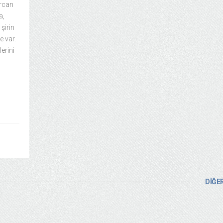
Ercan
a,
şirin
e var.
erini
DİĞER