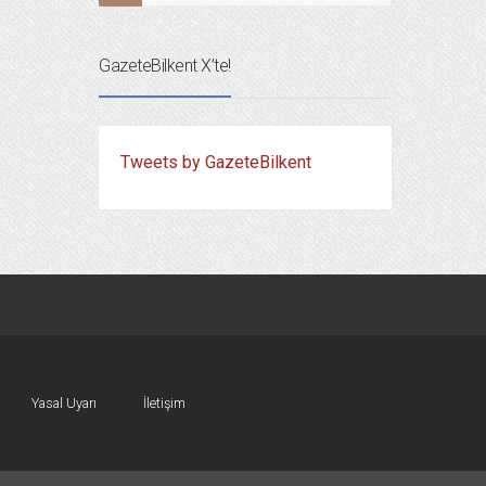
GazeteBilkent X’te!
Tweets by GazeteBilkent
Yasal Uyarı
İletişim