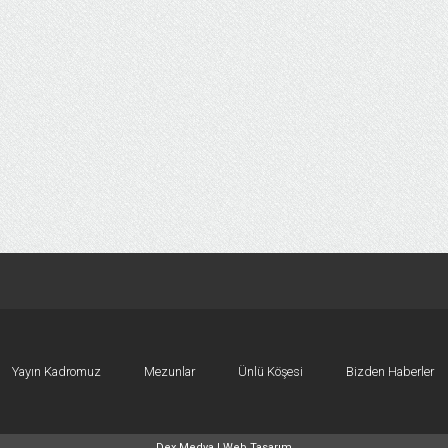
Yayın Kadromuz
Mezunlar
Ünlü Köşesi
Bizden Haberler
Dex Medya |
Web Tasarım