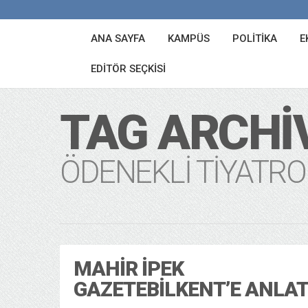
ANA SAYFA
KAMPÜS
POLITIKA
E
EDITÖR SEÇKISI
TAG ARCHI
ÖDENEKLI TIYATRO
MAHIR İPEK
GAZETEBILKENT’E ANLAT