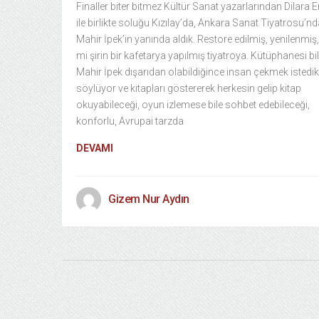
Finaller biter bitmez Kültür Sanat yazarlarından Dilara 
ile birlikte soluğu Kızılay’da, Ankara Sanat Tiyatrosu’nd
Mahir İpek’in yanında aldık. Restore edilmiş, yenilenmiş, 
mi şirin bir kafetarya yapılmış tiyatroya. Kütüphanesi bil
Mahir İpek dışarıdan olabildiğince insan çekmek istedikl
söylüyor ve kitapları göstererek herkesin gelip kitap
okuyabileceği, oyun izlemese bile sohbet edebileceği,
konforlu, Avrupai tarzda
DEVAMI
Gizem Nur Aydın