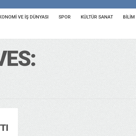
KONOMI VE İŞ DÜNYASI
SPOR
KÜLTÜR SANAT
BILIM
VES:
TI