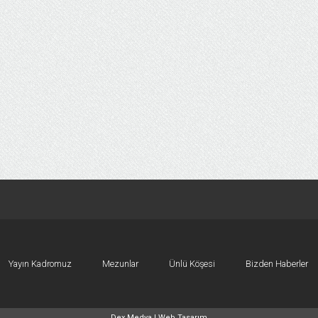
Yayın Kadromuz
Mezunlar
Ünlü Köşesi
Bizden Haberler
Dex Medya |
Web Tasarım