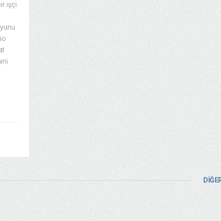
r işçi
oyunu
io
at
ini
DİĞER