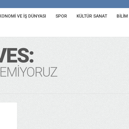
KONOMI VE İŞ DÜNYASI
SPOR
KÜLTÜR SANAT
BILIM
VES:
EMIYORUZ