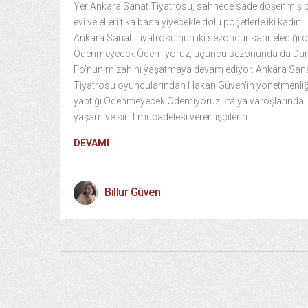
Yer Ankara Sanat Tiyatrosu, sahnede sade döşenmiş bi
evi ve elleri tıka basa yiyecekle dolu poşetlerle iki kadın.
Ankara Sanat Tiyatrosu’nun iki sezondur sahnelediği 
Ödenmeyecek Ödemiyoruz, üçüncü sezonunda da Dar
Fo’nun mizahını yaşatmaya devam ediyor. Ankara San
Tiyatrosu oyuncularından Hakan Güven’in yönetmenliğ
yaptığı Ödenmeyecek Ödemiyoruz, İtalya varoşlarında
yaşam ve sınıf mücadelesi veren işçilerin
DEVAMI
Billur Güven