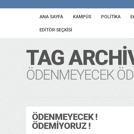
ANA SAYFA
KAMPÜS
POLITIKA
E
EDITÖR SEÇKISI
TAG ARCHI
ÖDENMEYECEK ÖD
ÖDENMEYECEK !
ÖDEMIYORUZ !