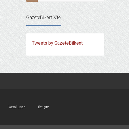
GazeteBilkent X’te!
Tweets by GazeteBilkent
Yasal Uyarı
İletişim