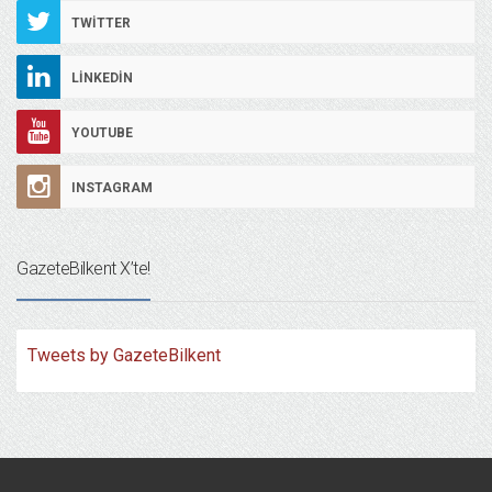
TWITTER
LINKEDIN
YOUTUBE
INSTAGRAM
GazeteBilkent X’te!
Tweets by GazeteBilkent