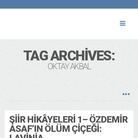
Toggl
naviga
TAG ARCHIVES:
OKTAY AKBAL
ŞIIR HIKÂYELERI 1– ÖZDEMIR
ASAF’IN ÖLÜM ÇIÇEĞI:
LAVINIA