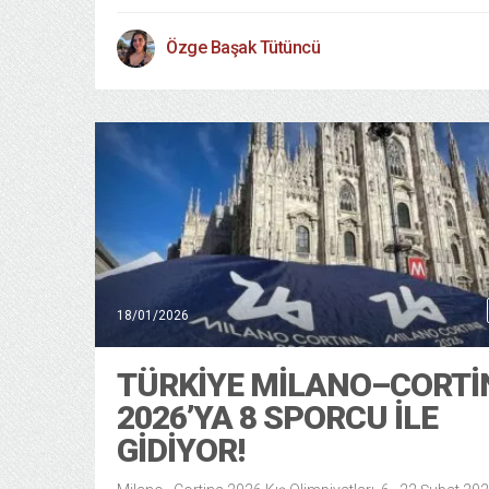
Özge Başak Tütüncü
18/01/2026
TÜRKIYE MILANO–CORTI
2026’YA 8 SPORCU ILE
GIDIYOR!