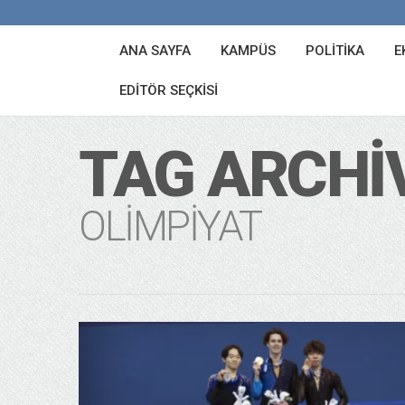
ANA SAYFA
KAMPÜS
POLITIKA
E
EDITÖR SEÇKISI
TAG ARCHI
OLIMPIYAT