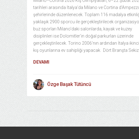
Milano–Cortina 2026 Kış Olimpiyatları, 6–22 Şubat 20
tarihleri arasında İtalya’da Milano ve Cortina d’Ampezz
şehirlerinde düzenlenecek. Toplam 116 madalya etkinliğ
yaklaşık 2900 sporcu ile gerçekleştirilecek organizasy
buz sporları Milano’daki salonlarda, kayak ve kuzey
disiplinleri ise Dolomitler’in doğal parkurları üzerinde
gerçekleştirilecek. Torino 2006’nın ardından İtalya ikinc
kış oyunlarına ev sahipliği yapacak. Dört Branşta Sekiz
DEVAMI
Özge Başak Tütüncü