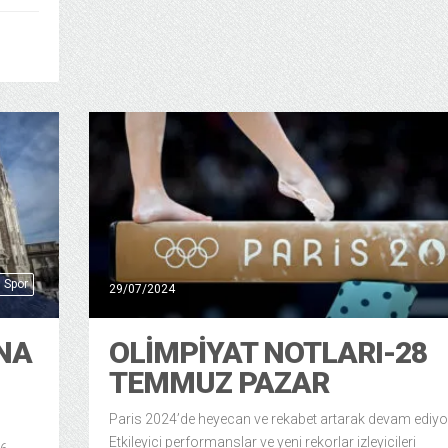
Spor
29/07/2024
NA
OLIMPIYAT NOTLARI-28
TEMMUZ PAZAR
Paris 2024’de heyecan ve rekabet artarak devam ediyo
Etkileyici performanslar ve yeni rekorlar izleyicileri