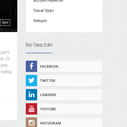
Bizden Haberler
Yasal Uyarı
İletişim
Spor
Bizi Takip Edin!
akşamı
dı. 22
nştan
FACEBOOK
şitliği
TWITTER
LINKEDIN
YOUTUBE
INSTAGRAM