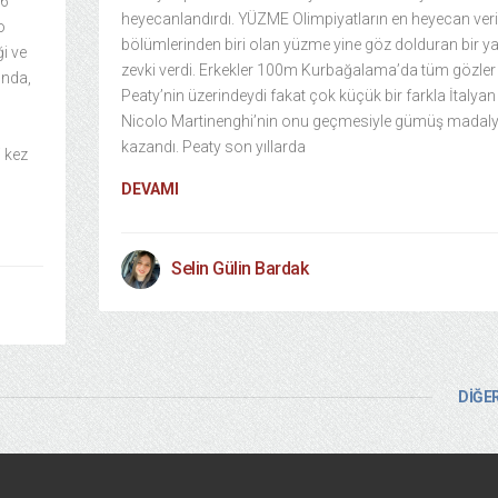
26
heyecanlandırdı. YÜZME Olimpiyatların en heyecan veri
o
bölümlerinden biri olan yüzme yine göz dolduran bir ya
i ve
zevki verdi. Erkekler 100m Kurbağalama’da tüm gözle
onda,
Peaty’nin üzerindeydi fakat çok küçük bir farkla İtalyan
Nicolo Martinenghi’nin onu geçmesiyle gümüş madal
kazandı. Peaty son yıllarda
i kez
DEVAMI
Selin Gülin Bardak
DİĞER