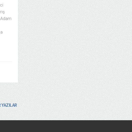
ci
rış
r Adam
ya
 YAZILAR