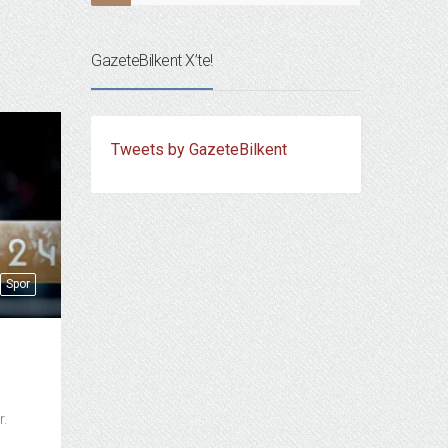
GazeteBilkent X’te!
Tweets by GazeteBilkent
Spor
r.