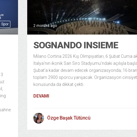
Spor
2 months ago
SOGNANDO INSIEME
Milano Cortina 2026 Kış Olimpiyatları, 6 Şubat Cuma 
İtalya’nın ikonik San Siro Stadyumu’ndaki açılışla başla
Şubat’a kadar devam edecek organizasyonda; 16 bra
13
toplam 2900 sporcu yarışacak. Organizasyon cinsiyet e
buz
konusunda da dikkat çekti.
l,
ting
DEVAMI
 sahne
Özge Başak Tütüncü