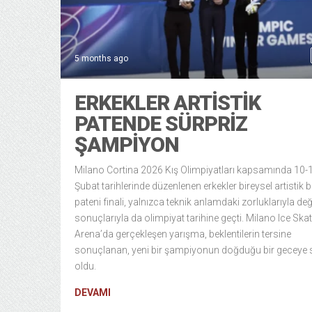
5 months ago
ERKEKLER ARTISTIK
PATENDE SÜRPRIZ
ŞAMPIYON
Milano Cortina 2026 Kış Olimpiyatları kapsamında 10-
Şubat tarihlerinde düzenlenen erkekler bireysel artistik 
pateni finali, yalnızca teknik anlamdaki zorluklarıyla deği
sonuçlarıyla da olimpiyat tarihine geçti. Milano Ice Ska
Arena’da gerçekleşen yarışma, beklentilerin tersine
sonuçlanan, yeni bir şampiyonun doğduğu bir geceye
oldu.
DEVAMI