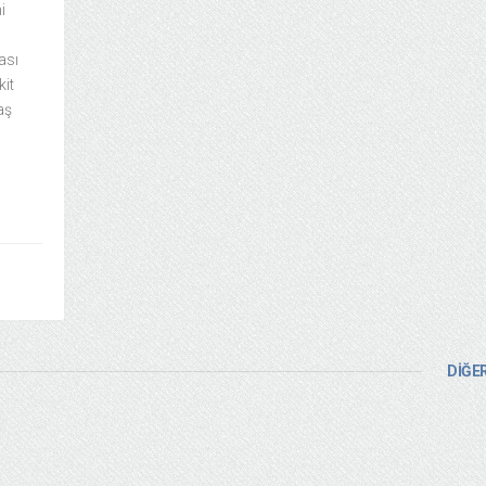
i
ası
kit
aş
a
DİĞER