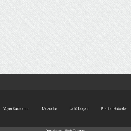
Yayın Kadromuz
Mezunlar
Ünlü Köşesi
Bizden Haberler
Dex Medya |
Web Tasarım