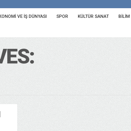
KONOMI VE İŞ DÜNYASI
SPOR
KÜLTÜR SANAT
BILIM
VES:
N