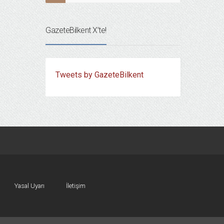
GazeteBilkent X’te!
Tweets by GazeteBilkent
Yasal Uyarı
İletişim