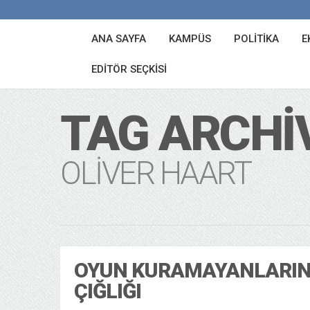
ANA SAYFA
KAMPÜS
POLITIKA
E
EDITÖR SEÇKISI
TAG ARCHI
OLIVER HAART
OYUN KURAMAYANLARI
ÇIĞLIĞI