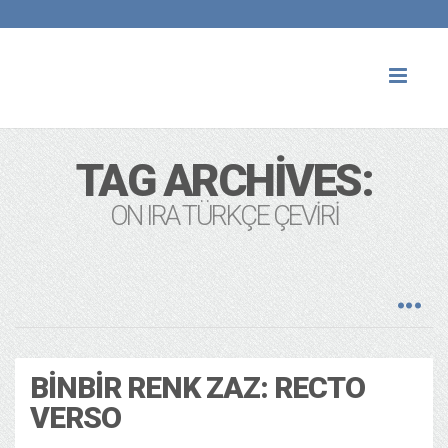
Toggl
naviga
TAG ARCHIVES:
ON IRA TÜRKÇE ÇEVIRI
BINBIR RENK ZAZ: RECTO
VERSO