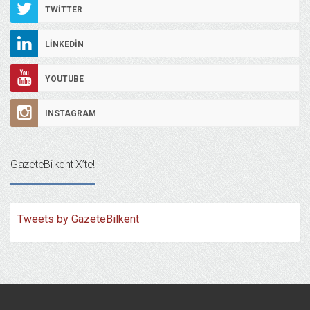
TWITTER
LINKEDIN
YOUTUBE
INSTAGRAM
GazeteBilkent X’te!
Tweets by GazeteBilkent