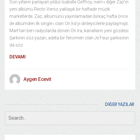
Son yılların parlayan yıldızı Isabelle Geffroy, nam-ı diğer Zaz’ın
yeni albümü Recto Verso yaklaşık bir haftadır müzik
marketlerde. Zaz, albümünü yayınlamadan birkaç hafta önce
de albümden ilk single ı olan On Ira’yı dinleyicilerle paylaşmıştı.
Mart’tan beri radyolarda dönen On Ira, kanalların yeni gözdesi.
Şarkının söz yazarı, adeta bir fenomen olan Je Feux şarkısının
da söz
DEVAMI
Aygen Ecevit
DİĞER YAZILAR