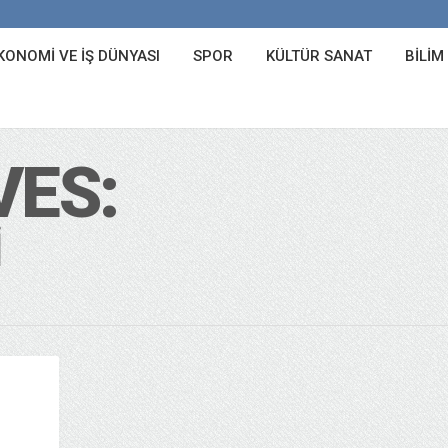
KONOMI VE İŞ DÜNYASI
SPOR
KÜLTÜR SANAT
BILIM
VES:
I