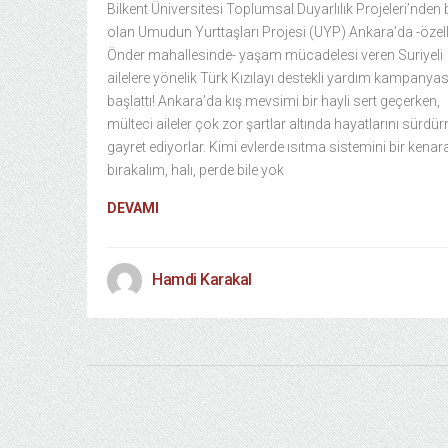
Bilkent Üniversitesi Toplumsal Duyarlılık Projeleri’nden b
olan Umudun Yurttaşları Projesi (UYP) Ankara’da -özell
Önder mahallesinde- yaşam mücadelesi veren Suriyeli
ailelere yönelik Türk Kızılayı destekli yardım kampanyas
başlattı! Ankara’da kış mevsimi bir hayli sert geçerken,
mülteci aileler çok zor şartlar altında hayatlarını sürd
gayret ediyorlar. Kimi evlerde ısıtma sistemini bir kenar
bırakalım, halı, perde bile yok
DEVAMI
Hamdi Karakal