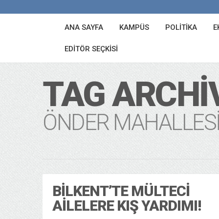
ANA SAYFA
KAMPÜS
POLITIKA
E
EDITÖR SEÇKISI
TAG ARCHI
ÖNDER MAHALLES
BILKENT’TE MÜLTECI
AILELERE KIŞ YARDIMI!