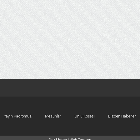
Yayın Kadromuz
Mezunlar
Ünlü Köşesi
Bizden Haberler
Dex Medya |
Web Tasarım