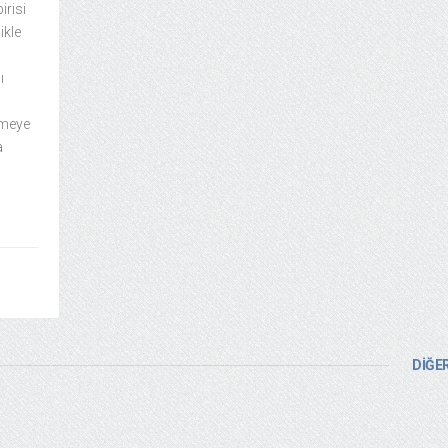
irisi
ikle
ı
ürmeye
a
DİĞER