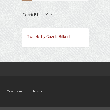
GazeteBilkent X’te!
Tweets by GazeteBilkent
Yasal Uyarı
İletişim