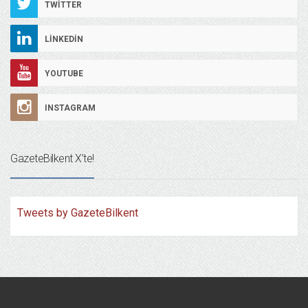
TWITTER
LINKEDIN
YOUTUBE
INSTAGRAM
GazeteBilkent X’te!
Tweets by GazeteBilkent