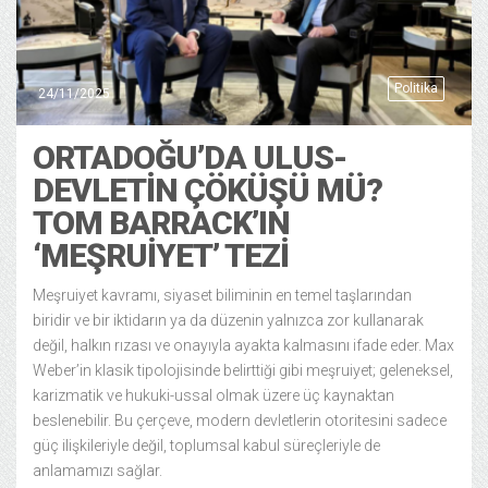
Politika
24/11/2025
ORTADOĞU’DA ULUS-
DEVLETIN ÇÖKÜŞÜ MÜ?
TOM BARRACK’IN
‘MEŞRUIYET’ TEZI
Meşruiyet kavramı, siyaset biliminin en temel taşlarından
biridir ve bir iktidarın ya da düzenin yalnızca zor kullanarak
değil, halkın rızası ve onayıyla ayakta kalmasını ifade eder. Max
Weber’in klasik tipolojisinde belirttiği gibi meşruiyet; geleneksel,
karizmatik ve hukuki-ussal olmak üzere üç kaynaktan
beslenebilir. Bu çerçeve, modern devletlerin otoritesini sadece
güç ilişkileriyle değil, toplumsal kabul süreçleriyle de
anlamamızı sağlar.