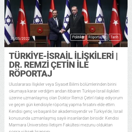
Politika
Röportajlar
Tarih
31/05/2022
TÜRKIYE-İSRAIL İLIŞKILERI |
DR. REMZI ÇETIN ILE
RÖPORTAJ
Uluslararası İlişkiler veya Siyaset Bilimi bölümlerinden birini
okumaya karar verdiğim andan itibaren Türkiye-İsrail ilişkileri
üzerine uzmanlaşmış olan Doktor Remzi Çetin’i takip ediyorum
ve geçen gün kendisiyle röportaj yapma fırsatını elde ettim.
Kendisi genç ve başarılı bir akademisyendir ve Türkiye’de, İsrail
konusunda uzmanlaşmış sayılı insanlardan birisidir. Kendisi
Marmara Üniversitesi İletişim Fakültesi mezunu olduktan
sonra yüksek lisansını