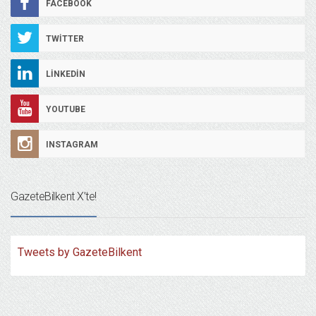
FACEBOOK
TWITTER
LINKEDIN
YOUTUBE
INSTAGRAM
GazeteBilkent X’te!
Tweets by GazeteBilkent