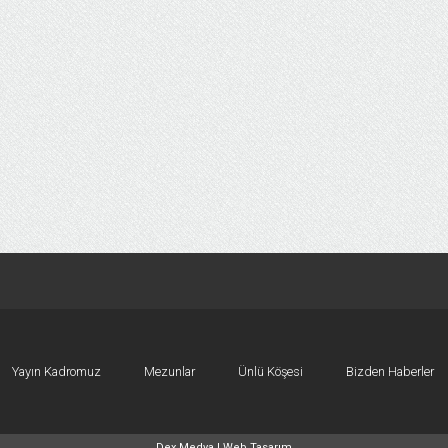
Yayın Kadromuz
Mezunlar
Ünlü Köşesi
Bizden Haberler
Dex Medya |
Web Tasarım