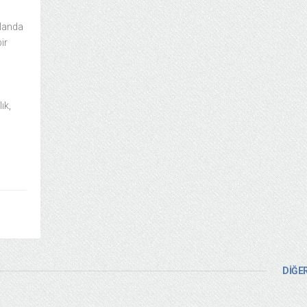
alanda
ir
ık,
DİĞER