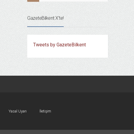
GazeteBilkent X’te!
Tweets by GazeteBilkent
Yasal Uyarı
İletişim