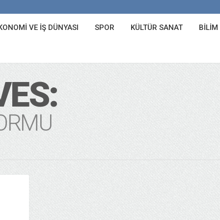
KONOMI VE İŞ DÜNYASI
SPOR
KÜLTÜR SANAT
BILIM
VES:
FORMU