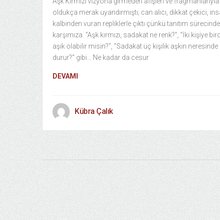
Aşk Kırmızı vizyona girmeden afişleri ve fragmanlarıyla
oldukça merak uyandırmıştı; can alıcı, dikkat çekici, ins
kalbinden vuran repliklerle çıktı çünkü tanıtım sürecinde
karşımıza. “Aşk kırmızı, sadakat ne renk?”, “İki kişiye bir
aşık olabilir misin?”, “Sadakat üç kişilik aşkın neresinde
durur?” gibi… Ne kadar da cesur
DEVAMI
Kübra Çalık