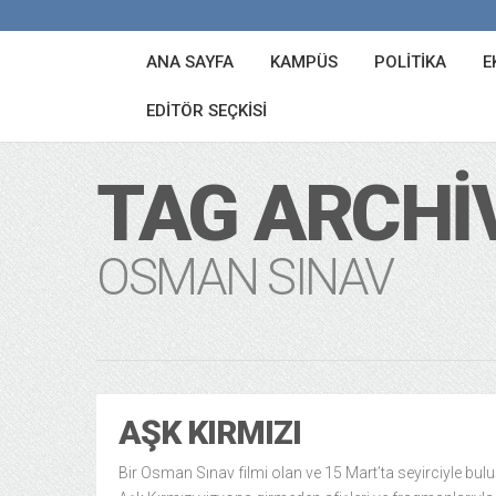
ANA SAYFA
KAMPÜS
POLITIKA
E
EDITÖR SEÇKISI
TAG ARCHI
OSMAN SINAV
AŞK KIRMIZI
Bir Osman Sınav filmi olan ve 15 Mart’ta seyirciyle bul