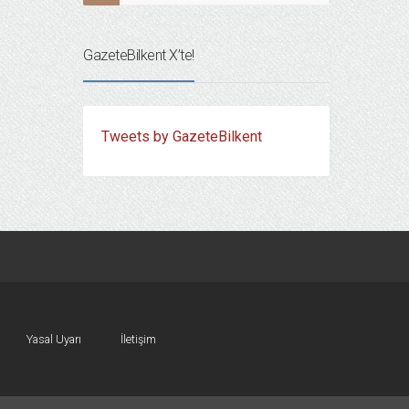
GazeteBilkent X’te!
Tweets by GazeteBilkent
Yasal Uyarı
İletişim