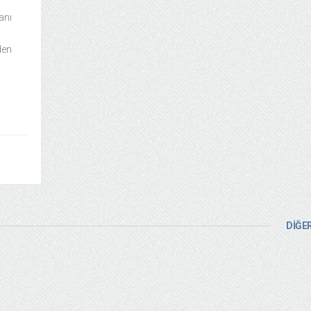
anı
den
DİĞER