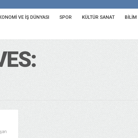
KONOMI VE İŞ DÜNYASI
SPOR
KÜLTÜR SANAT
BILIM
VES:
uşan