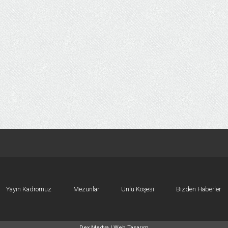
Yayın Kadromuz
Mezunlar
Ünlü Köşesi
Bizden Haberler
Dex Medya |
Web Tasarım