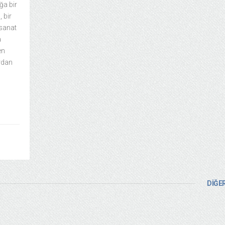
ğa bir
 bir
 sanat
a
en
rdan
DİĞER