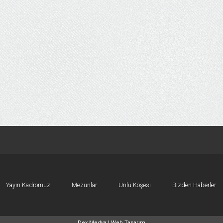
Yayın Kadromuz
Mezunlar
Ünlü Köşesi
Bizden Haberler
Dex Medya |
Web Tasarım