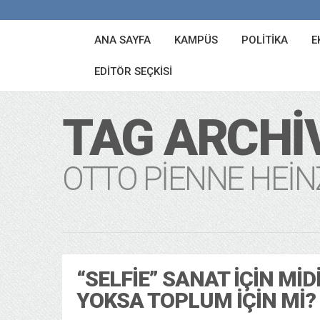
ANA SAYFA
KAMPÜS
POLITIKA
E
EDITÖR SEÇKISI
TAG ARCHI
OTTO PIENNE HEI
“SELFIE” SANAT İÇIN MID
YOKSA TOPLUM İÇIN MI?