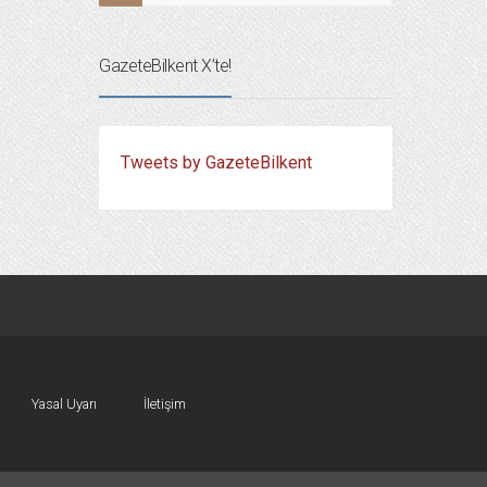
GazeteBilkent X’te!
Tweets by GazeteBilkent
Yasal Uyarı
İletişim