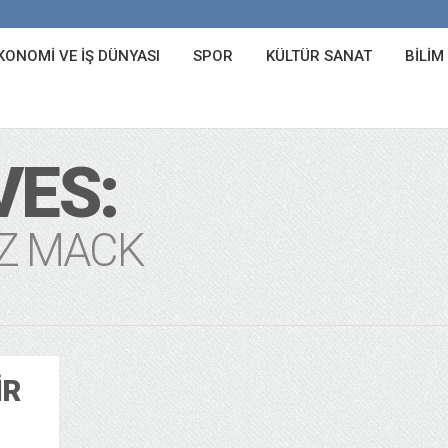
KONOMI VE İŞ DÜNYASI
SPOR
KÜLTÜR SANAT
BILIM
VES:
NZ MACK
IR