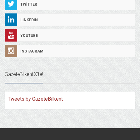
TWITTER
LINKEDIN
YOUTUBE
INSTAGRAM
GazeteBilkent X’te!
Tweets by GazeteBilkent