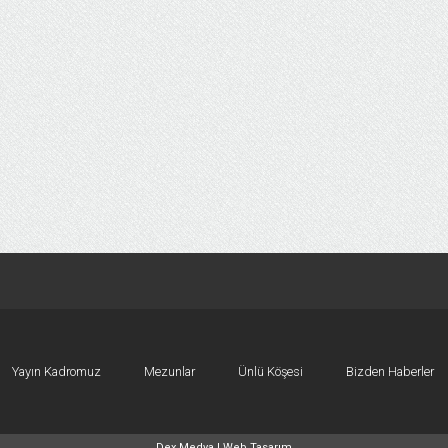
Yayın Kadromuz
Mezunlar
Ünlü Köşesi
Bizden Haberler
Dex Medya |
Web Tasarım