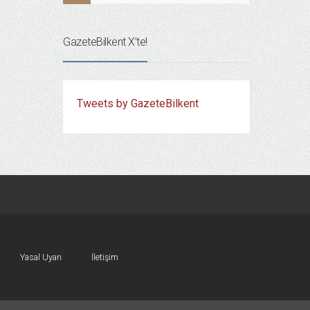
GazeteBilkent X’te!
Tweets by GazeteBilkent
Yasal Uyarı
İletişim