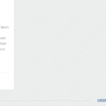
Takımı
kent
arken
nucu
DİĞER