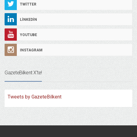
TWITTER
LINKEDIN
YOUTUBE
INSTAGRAM
GazeteBilkent X’te!
Tweets by GazeteBilkent