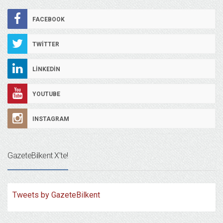
FACEBOOK
TWITTER
LINKEDIN
YOUTUBE
INSTAGRAM
GazeteBilkent X’te!
Tweets by GazeteBilkent