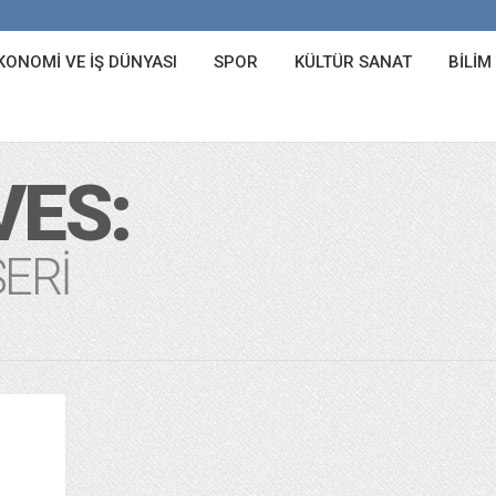
KONOMI VE İŞ DÜNYASI
SPOR
KÜLTÜR SANAT
BILIM
VES:
ERI