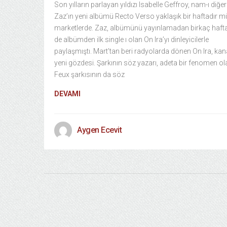
Son yılların parlayan yıldızı Isabelle Geffroy, nam-ı diğer
Zaz’ın yeni albümü Recto Verso yaklaşık bir haftadır m
marketlerde. Zaz, albümünü yayınlamadan birkaç haft
de albümden ilk single ı olan On Ira’yı dinleyicilerle
paylaşmıştı. Mart’tan beri radyolarda dönen On Ira, kana
yeni gözdesi. Şarkının söz yazarı, adeta bir fenomen ol
Feux şarkısının da söz
DEVAMI
Aygen Ecevit