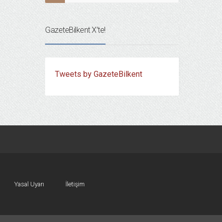
GazeteBilkent X’te!
Tweets by GazeteBilkent
Yasal Uyarı
İletişim