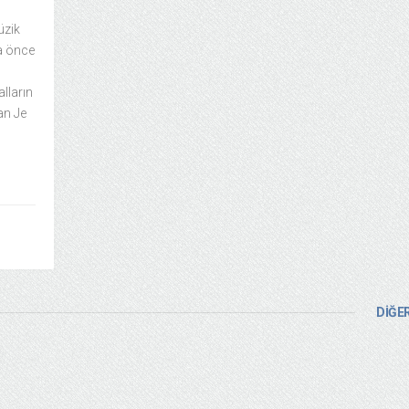
üzik
a önce
lların
an Je
DİĞER