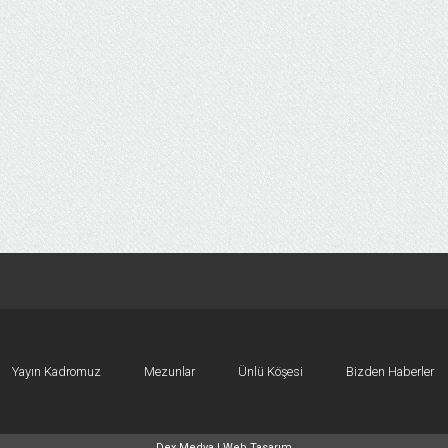
Yayın Kadromuz
Mezunlar
Ünlü Köşesi
Bizden Haberler
Dex Medya |
Web Tasarım