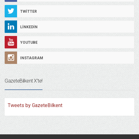
TWITTER
LINKEDIN
YOUTUBE
INSTAGRAM
GazeteBilkent X’te!
Tweets by GazeteBilkent