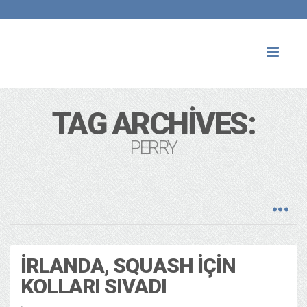
Toggl
naviga
TAG ARCHIVES:
PERRY
İRLANDA, SQUASH İÇIN
KOLLARI SIVADI