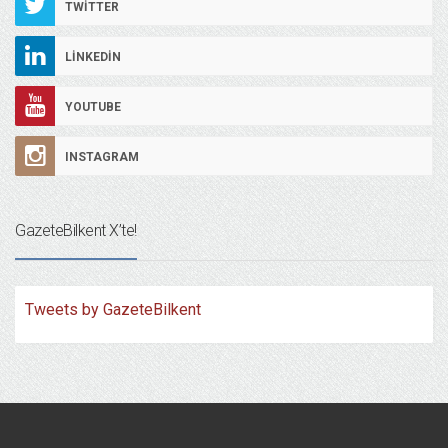
TWITTER
LINKEDIN
YOUTUBE
INSTAGRAM
GazeteBilkent X’te!
Tweets by GazeteBilkent