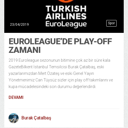
Spor
23/04/2019
EUROLEAGUE’DE PLAY-OFF
ZAMANI
2019 Euroleague sezonunun bitimine çok az bir süre kala
GazeteBilkent İstanbul Temsilcisi Burak Çatalbaş, eski
yazarlarımızdan Mert Özateş ve eski Genel Yayın
Yönetmenimiz Can Tüysüz sizler için play off takımlarını ve
kupa mücadelesindeki son durumu değerlendirdi.
DEVAMI
Burak Çatalbaş