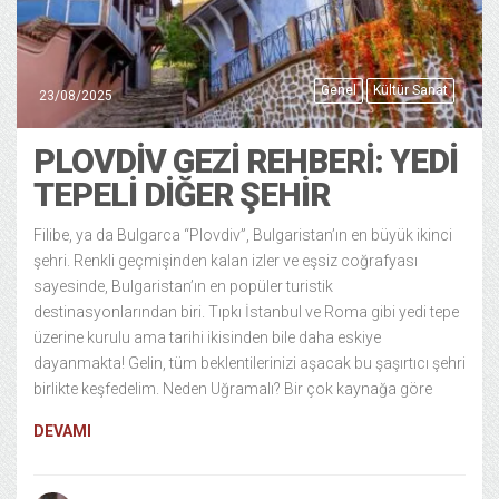
Genel
Kültür Sanat
23/08/2025
PLOVDIV GEZI REHBERI: YEDI
TEPELI DIĞER ŞEHIR
Filibe, ya da Bulgarca “Plovdiv”, Bulgaristan’ın en büyük ikinci
şehri. Renkli geçmişinden kalan izler ve eşsiz coğrafyası
sayesinde, Bulgaristan’ın en popüler turistik
destinasyonlarından biri. Tıpkı İstanbul ve Roma gibi yedi tepe
üzerine kurulu ama tarihi ikisinden bile daha eskiye
dayanmakta! Gelin, tüm beklentilerinizi aşacak bu şaşırtıcı şehri
birlikte keşfedelim. Neden Uğramalı? Bir çok kaynağa göre
DEVAMI