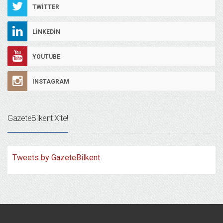
TWITTER
LINKEDIN
YOUTUBE
INSTAGRAM
GazeteBilkent X’te!
Tweets by GazeteBilkent