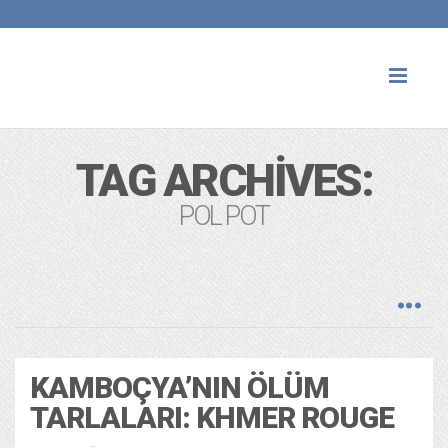
Toggl
naviga
TAG ARCHIVES:
POL POT
KAMBOÇYA’NIN ÖLÜM
TARLALARI: KHMER ROUGE