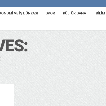
KONOMI VE İŞ DÜNYASI
SPOR
KÜLTÜR SANAT
BILIM
VES:
C