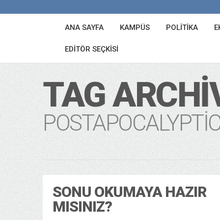
ANA SAYFA
KAMPÜS
POLITIKA
E
EDITÖR SEÇKISI
TAG ARCHI
POSTAPOCALYPTI
SONU OKUMAYA HAZIR
MISINIZ?