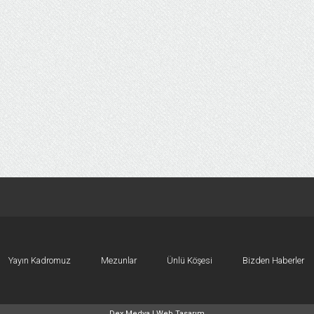
Yayın Kadromuz
Mezunlar
Ünlü Köşesi
Bizden Haberler
Dex Medya |
Web Tasarım