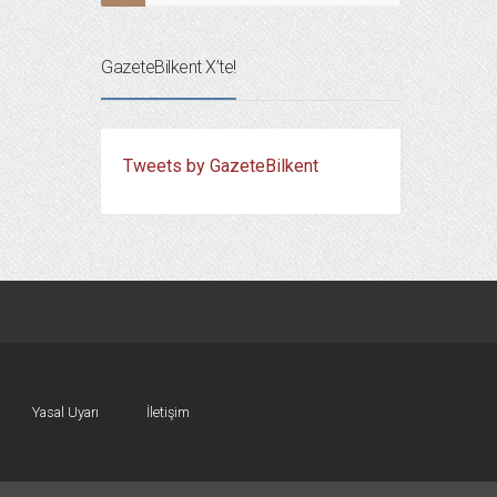
GazeteBilkent X’te!
Tweets by GazeteBilkent
Yasal Uyarı
İletişim