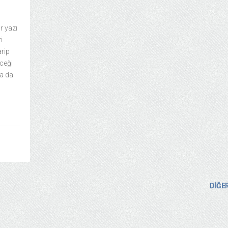
r yazı
i
arip
eceği
ya da
DİĞER