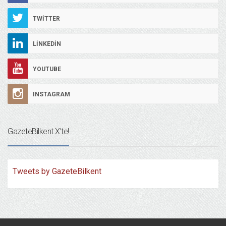
TWITTER
LINKEDIN
YOUTUBE
INSTAGRAM
GazeteBilkent X’te!
Tweets by GazeteBilkent