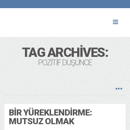
Toggl
naviga
TAG ARCHIVES:
POZITIF DÜŞÜNCE
BIR YÜREKLENDIRME:
MUTSUZ OLMAK