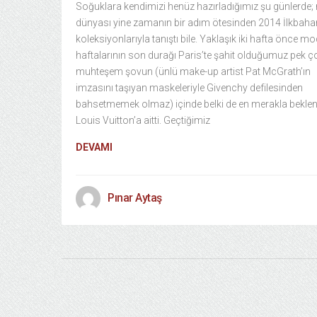
Soğuklara kendimizi henüz hazırladığımız şu günlerde
dünyası yine zamanın bir adım ötesinden 2014 İlkbah
koleksiyonlarıyla tanıştı bile. Yaklaşık iki hafta önce m
haftalarının son durağı Paris’te şahit olduğumuz pek ç
muhteşem şovun (ünlü make-up artist Pat McGrath’ın
imzasını taşıyan maskeleriyle Givenchy defilesinden
bahsetmemek olmaz) içinde belki de en merakla bekleni
Louis Vuitton’a aitti. Geçtiğimiz
DEVAMI
Pınar Aytaş