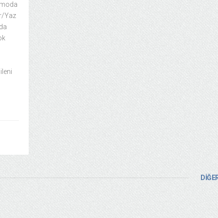
; moda
ar/Yaz
oda
ok
leni
DİĞER