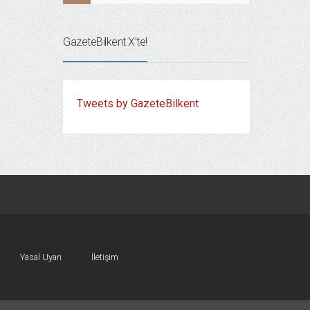
GazeteBilkent X’te!
Tweets by GazeteBilkent
Yasal Uyarı
İletişim