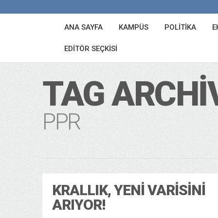
ANA SAYFA
KAMPÜS
POLITIKA
E
EDITÖR SEÇKISI
TAG ARCHI
PPR
KRALLIK, YENI VARISINI
ARIYOR!