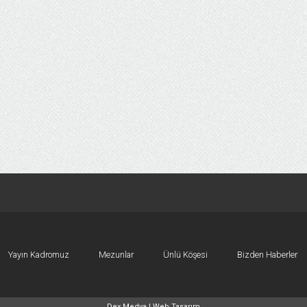
Yayın Kadromuz
Mezunlar
Ünlü Köşesi
Bizden Haberler
Dex Medya |
Web Tasarım