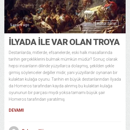
Kültür Sanat
5 years ago
İLYADA ILE VAR OLAN TROYA
Destanlarda, mitlerde, efsanelerde, eski halk masallarında
tarihin gerçekliklerini bulmak mümkün müdür? Sonuç olarak
hepsi insanların dilinde yüzyıllarca dolaşmış, şekilden şekle
girmiş söylenceler değiller midir, yani yüzyıllardır oynanan bir
kulaktan kulağa oyunu. Tarihin en büyük destanlarından İlyada
da Homeros tarafından kayda alınmış bu kulaktan kulağa
oyununun bir parçası mıydı yoksa tamamı büyük şair
Homeros tarafından yaratılmış
DEVAMI