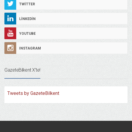
TWITTER
LINKEDIN
YOUTUBE
INSTAGRAM
GazeteBilkent X’te!
Tweets by GazeteBilkent