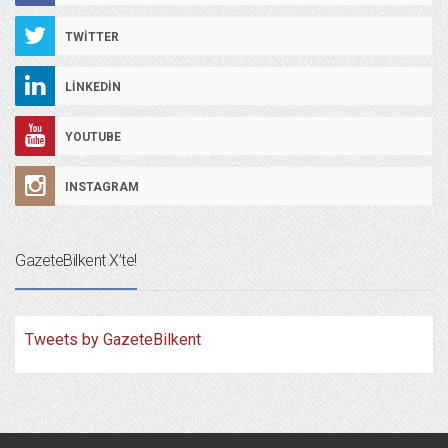
TWITTER
LINKEDIN
YOUTUBE
INSTAGRAM
GazeteBilkent X’te!
Tweets by GazeteBilkent