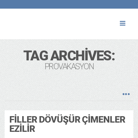
Toggl
naviga
TAG ARCHIVES:
PROVAKASYON
FILLER DÖVÜŞÜR ÇIMENLER
EZILIR