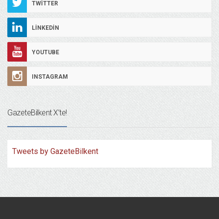
TWITTER
LINKEDIN
YOUTUBE
INSTAGRAM
GazeteBilkent X’te!
Tweets by GazeteBilkent